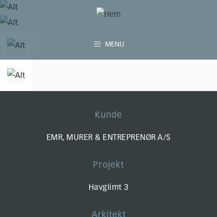
Hop
til
indhold
MENU
Kunde
EMR, MURER & ENTREPRENØR A/S
Projekt
Havglimt 3
Arkitekt