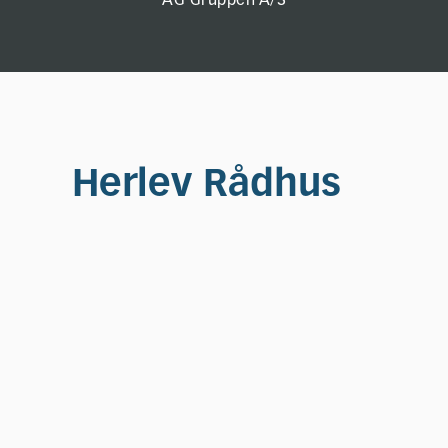
AG Gruppen A/S
Herlev Rådhus